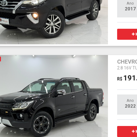
Ano
2017
M
CHEVRO
2.8 16V 
191
R$
Ano
2022
M