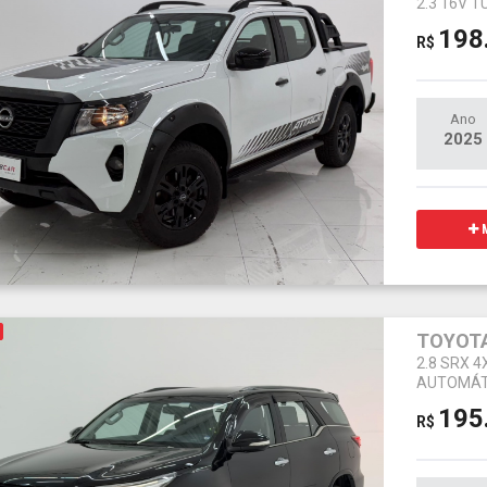
2.3 16V 
198
R$
Ano
2025
M
TOYOTA
2.8 SRX 
AUTOMÁT
195
R$