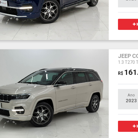
M
JEEP 
1.3 T270
161
R$
Ano
2023
M