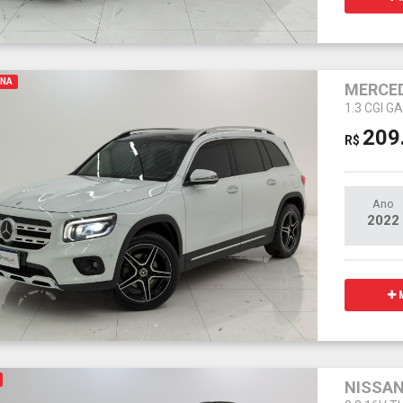
INA
MERCED
1.3 CGI 
209
R$
Ano
2022
M
NISSAN