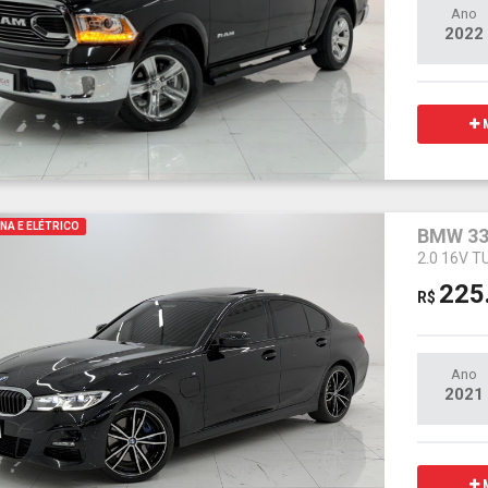
Ano
2022
M
NA E ELÉTRICO
BMW 33
2.0 16V 
225
R$
Ano
2021
M