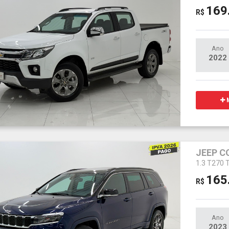
169
R$
Ano
2022
M
JEEP 
1.3 T270
165
R$
Ano
2023