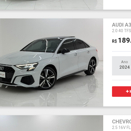
AUDI A
2.0 40 TF
189
R$
Ano
2024
M
CHEVRO
2.5 16V 