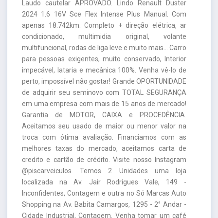
Laudo cautelar APROVADO. Lindo Renault Duster
2024 1.6 16V Sce Flex Intense Plus Manual. Com
apenas 18.742km. Completo + direção elétrica, ar
condicionado, multimidia original, volante
multifuncional, rodas de liga leve e muito mais... Carro
para pessoas exigentes, muito conservado, Interior
impecável, lataria e mecânica 100%. Venha vê-lo de
perto, impossível não gostar! Grande OPORTUNIDADE
de adquirir seu seminovo com TOTAL SEGURANÇA
em uma empresa com mais de 15 anos de mercado!
Garantia de MOTOR, CAIXA e PROCEDÊNCIA.
Aceitamos seu usado de maior ou menor valor na
troca com ótima avaliação. Financiamos com as
melhores taxas do mercado, aceitamos carta de
credito e cartão de crédito. Visite nosso Instagram
@piscarveiculos. Temos 2 Unidades uma loja
localizada na Av. Jair Rodrigues Vale, 149 -
Inconfidentes, Contagem e outra no Só Marcas Auto
Shopping na Av. Babita Camargos, 1295 - 2° Andar -
Cidade Industrial, Contagem. Venha tomar um café