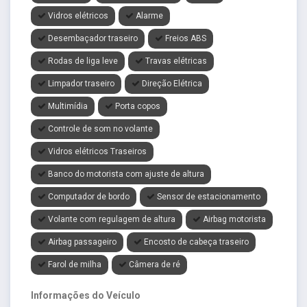
Vidros elétricos
Alarme
Desembaçador traseiro
Freios ABS
Rodas de liga leve
Travas elétricas
Limpador traseiro
Direção Elétrica
Multimídia
Porta copos
Controle de som no volante
Vidros elétricos Traseiros
Banco do motorista com ajuste de altura
Computador de bordo
Sensor de estacionamento
Volante com regulagem de altura
Airbag motorista
Airbag passageiro
Encosto de cabeça traseiro
Farol de milha
Câmera de ré
Informações do Veículo