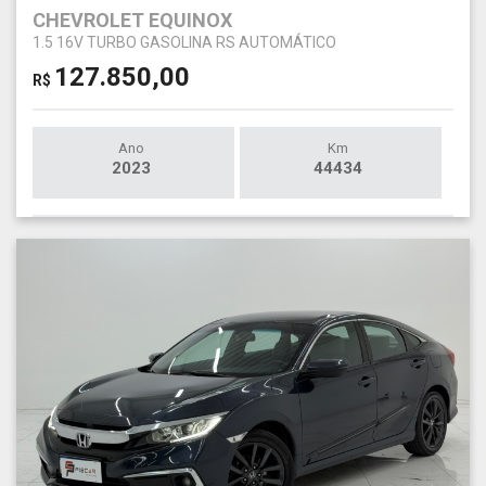
CHEVROLET EQUINOX
1.5 16V TURBO GASOLINA RS AUTOMÁTICO
127.850,00
R$
Ano
Km
2023
44434