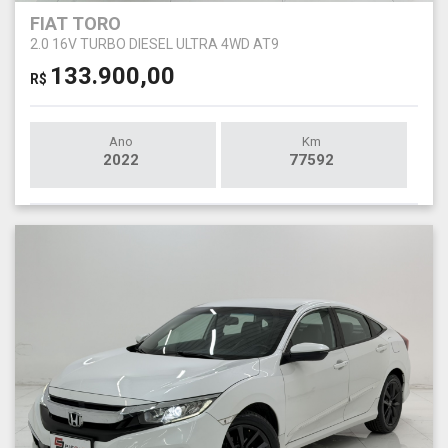
FIAT TORO
2.0 16V TURBO DIESEL ULTRA 4WD AT9
133.900,00
R$
Ano
Km
2022
77592