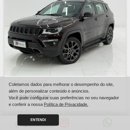
JEEP COMPASS
Coletamos dados para melhorar o desempenho do site,
2.0 16V DIESEL S 4X4 AUTOMÁTICO
além de personalizar conteúdo e anúncios.
123.900,00
Você pode configurar suas preferências no seu navegador
R$
e conferir a nossa
Política de Privacidade.
Ano
Km
ENTENDI
2020
65124