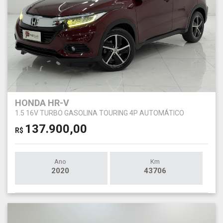
HONDA HR-V
1.5 16V TURBO GASOLINA TOURING 4P AUTOMÁTICO
137.900,00
R$
Ano
Km
2020
43706