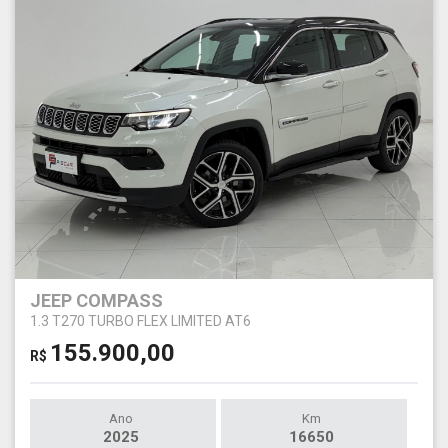
JEEP COMPASS
1.3 T270 TURBO FLEX LIMITED AT6
155.900,00
R$
Ano
Km
2025
16650