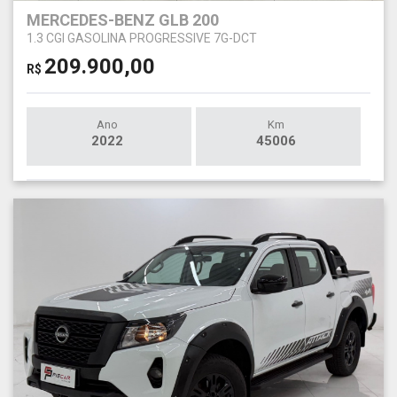
MERCEDES-BENZ GLB 200
1.3 CGI GASOLINA PROGRESSIVE 7G-DCT
209.900,00
R$
Ano
Km
2022
45006