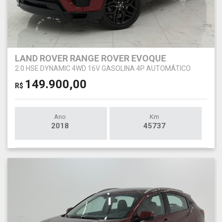
LAND ROVER RANGE ROVER EVOQUE
2.0 HSE DYNAMIC 4WD 16V GASOLINA 4P AUTOMÁTICO
149.900,00
R$
Ano
Km
2018
45737