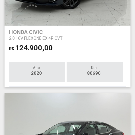
HONDA CIVIC
2.0 16V FLEXONE EX 4P CVT
124.900,00
R$
Ano
Km
2020
80690