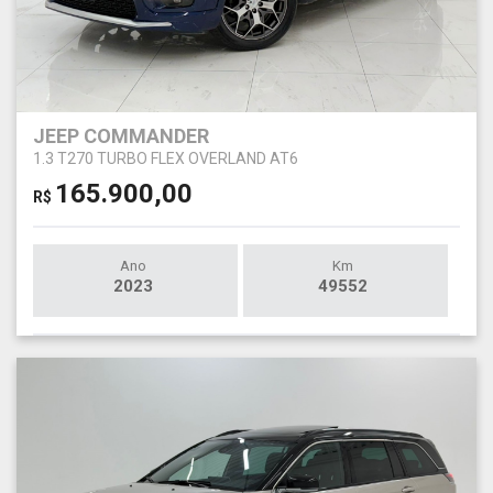
JEEP COMMANDER
1.3 T270 TURBO FLEX OVERLAND AT6
165.900,00
R$
Ano
Km
2023
49552