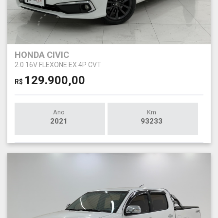
HONDA CIVIC
2.0 16V FLEXONE EX 4P CVT
129.900,00
R$
Ano
Km
2021
93233