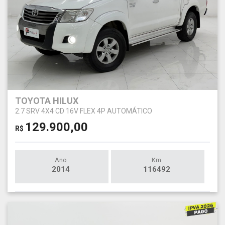
TOYOTA HILUX
2.7 SRV 4X4 CD 16V FLEX 4P AUTOMÁTICO
129.900,00
R$
Ano
Km
2014
116492