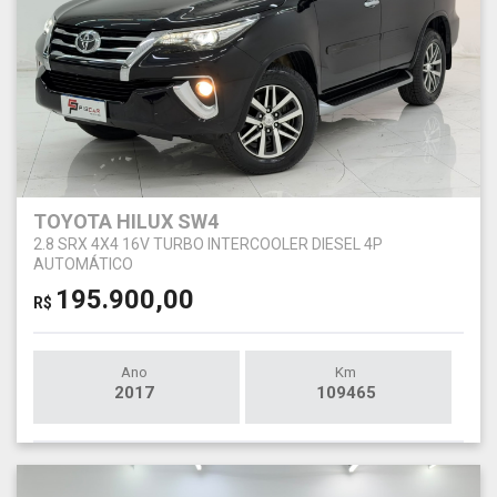
TOYOTA HILUX SW4
2.8 SRX 4X4 16V TURBO INTERCOOLER DIESEL 4P
AUTOMÁTICO
195.900,00
R$
Ano
Km
2017
109465