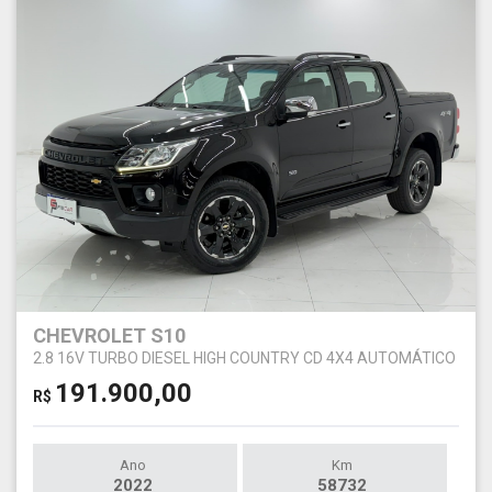
CHEVROLET S10
2.8 16V TURBO DIESEL HIGH COUNTRY CD 4X4 AUTOMÁTICO
191.900,00
R$
Ano
Km
2022
58732