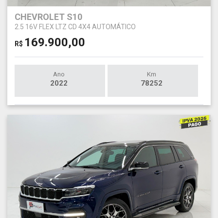
CHEVROLET S10
2.5 16V FLEX LTZ CD 4X4 AUTOMÁTICO
169.900,00
R$
Ano
Km
2022
78252