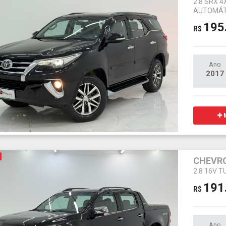
2.8 SRX 
AUTOMÁT
195
R$
Ano
2017
M
CHEVRO
2.8 16V 
191
R$
Ano