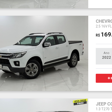
CHEVRO
2.5 16V 
169
R$
Ano
2022
M
JEEP 
1.3 T270