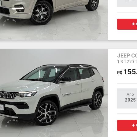
M
JEEP 
1.3 T270 
155
R$
Ano
2025
M