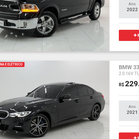
Ano
2022
M
NA E ELÉTRICO
BMW 33
2.0 16V 
229
R$
Ano
2021
M