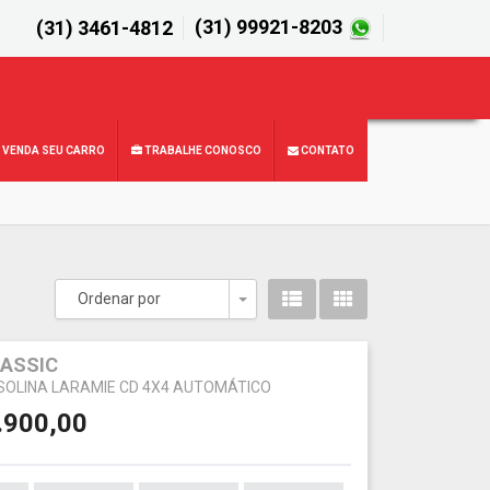
(31) 99921-8203
(31) 3461-4812
VENDA SEU CARRO
TRABALHE CONOSCO
CONTATO
Ordenar por
Toggle Dropdown
ASSIC
ASOLINA LARAMIE CD 4X4 AUTOMÁTICO
.900,00