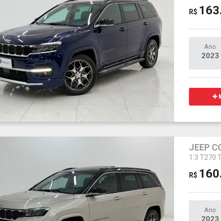
163
R$
Ano
2023
M
JEEP 
1.3 T270
160
R$
Ano
2023