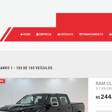
HOME
EMPRESA
VEÍCULOS
FINANCIAMENTO
NDO 1 - 103 DE 103 VEÍCULOS.
INA
RAM CL
5.7 V8 G
244
R$