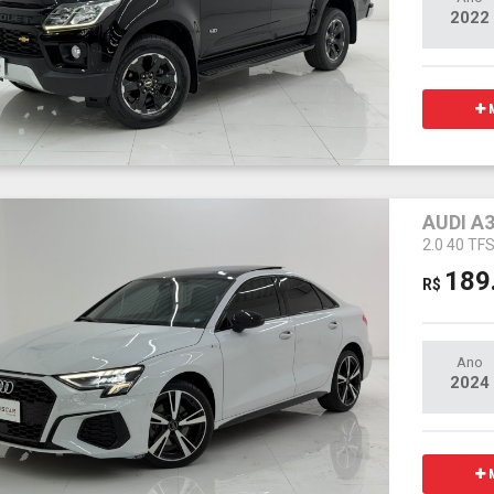
2022
M
AUDI A
2.0 40 TF
189
R$
Ano
2024
M