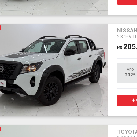
NISSAN
2.3 16V 
205
R$
Ano
2025
M
TOYOTA