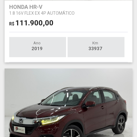
HONDA HR-V
1.8 16V FLEX EX 4P AUTOMÁTICO
111.900,00
R$
Ano
Km
2019
33937