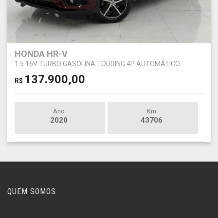
HONDA HR-V
1.5 16V TURBO GASOLINA TOURING 4P AUTOMÁTICO
137.900,00
R$
Ano
Km
2020
43706
QUEM SOMOS